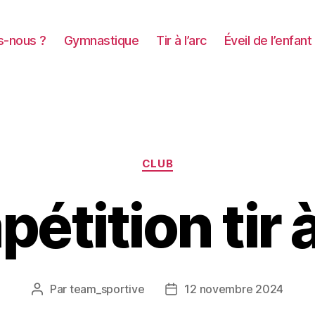
-nous ?
Gymnastique
Tir à l’arc
Éveil de l’enfant
Catégories
CLUB
tition tir à
Par
team_sportive
12 novembre 2024
Auteur
Date
de
de