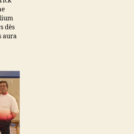
rick
ne
odium
s dès
s aura