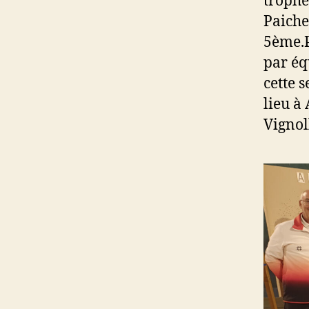
trophé
Paiche
5ème.P
par éq
cette 
lieu à
Vignol