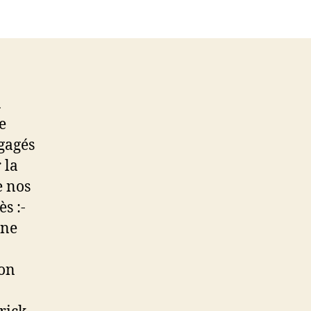
a
e
ngagés
 la
e nos
s :-
ine
son