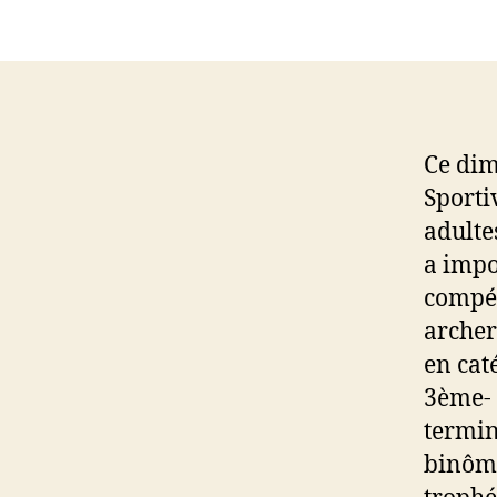
Ce dim
Sporti
adulte
a impo
compét
archer
en cat
3ème- 
termin
binôme