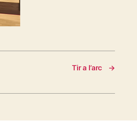
Tir a l’arc
→