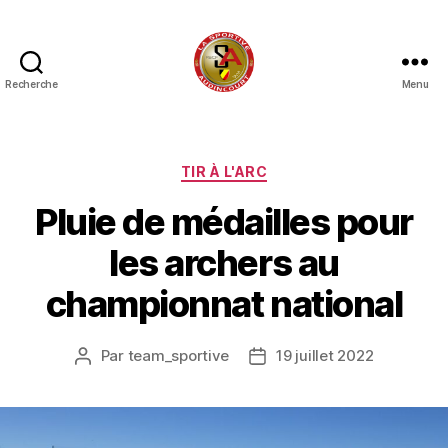
Recherche
Menu
La
Sportive
Audincourt,
gym,
Catégories
TIR À L'ARC
éveil,
Pluie de médailles pour
tir
à
les archers au
l'arc,
jeux
championnat national
de
société,
sciences
Par
team_sportive
19 juillet 2022
Auteur
Date
et
de
de
astronomie
l’article
l’article